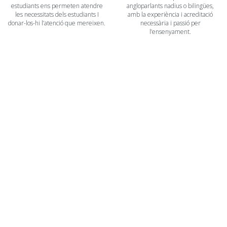
estudiants ens permeten atendre
angloparlants nadius o bilingües,
les necessitats dels estudiants I
amb la experiència i acreditació
donar-los-hi l’atenció que mereixen.
necessària i passió per
l’ensenyament.